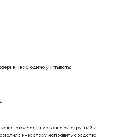
оверке необходимо учитывать:
.
ышение стоимости металлоконструкций и
озволило инвестору направить средства